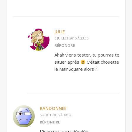
JULIE
6 JUILLET 2015 À 23:05
RÉPONDRE
Ahah viens tester, tu pourras te
situer après
C’était chouette
le MainSquare alors ?
RANDONNÉE
5 AOÛT 2015 À 10:04
RÉPONDRE
L’idée est aussi décalée