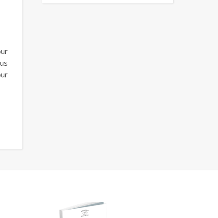
]
our
ous
our