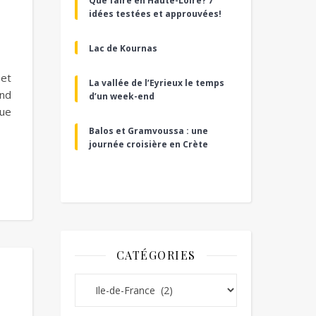
Que faire en Haute-Loire? 7
idées testées et approuvées!
Lac de Kournas
 et
La vallée de l’Eyrieux le temps
end
d’un week-end
que
Balos et Gramvoussa : une
journée croisière en Crète
CATÉGORIES
Catégories