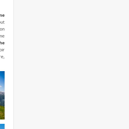
ne
out
ion
ème
che
oir
re,