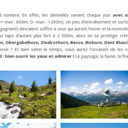
nd nombre. En effet, les dénivelés varient chaque jour
avec u
+ max : 800m; D- max : 1200m). Un peu d’entraînement et surt
gnant!) devraient suffire à ceux qui auront l’envie et la motivat
qui tape d’autant plus fort à 2 500m, alors on se protège: cr
n, Obergabelhorn, Zinalrothorn, Besso, Bishorn, Dent Blan
ose ? Et bien selon le temps, vous aurez l’occasion de les v
l : bien ouvrir les yeux et admirer !
Le paysage, la faune, la flo