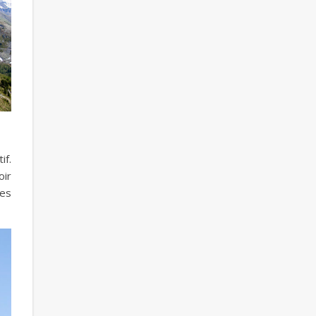
if.
oir
les