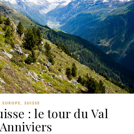
,
EUROPE
SUISSE
sse : le tour du Val
’Anniviers