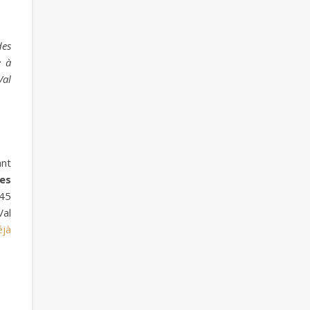
des
e à
Val
ant
es
45
Val
éjà