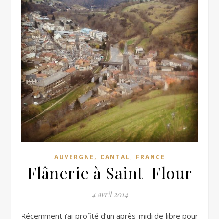
,
,
AUVERGNE
CANTAL
FRANCE
Flânerie à Saint-Flour
4 avril 2014
Récemment j’ai profité d’un après-midi de libre pour