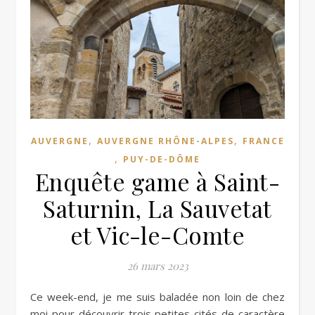
,
,
AUVERGNE
AUVERGNE RHÔNE-ALPES
FRANCE
,
PUY-DE-DÔME
Enquête game à Saint-
Saturnin, La Sauvetat
et Vic-le-Comte
26 mars 2023
Ce week-end, je me suis baladée non loin de chez
moi pour découvrir trois petites cités de caractère