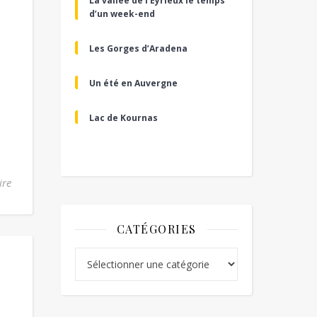
La vallée de l’Eyrieux le temps
d’un week-end
Les Gorges d’Aradena
Un été en Auvergne
Lac de Kournas
ire
CATÉGORIES
Catégories