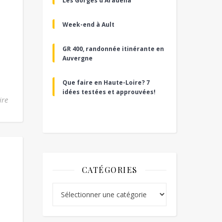
Les Gorges d’Aradena
Week-end à Ault
GR 400, randonnée itinérante en
Auvergne
Que faire en Haute-Loire? 7
idées testées et approuvées!
ire
CATÉGORIES
Catégories