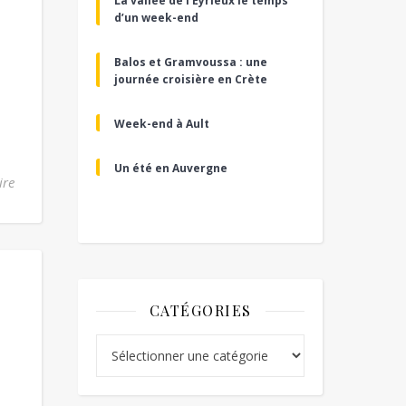
La vallée de l’Eyrieux le temps
d’un week-end
Balos et Gramvoussa : une
journée croisière en Crète
Week-end à Ault
Un été en Auvergne
ire
CATÉGORIES
Catégories