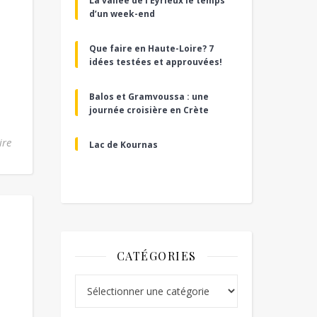
La vallée de l’Eyrieux le temps
d’un week-end
Que faire en Haute-Loire? 7
idées testées et approuvées!
Balos et Gramvoussa : une
journée croisière en Crète
ire
Lac de Kournas
CATÉGORIES
Catégories