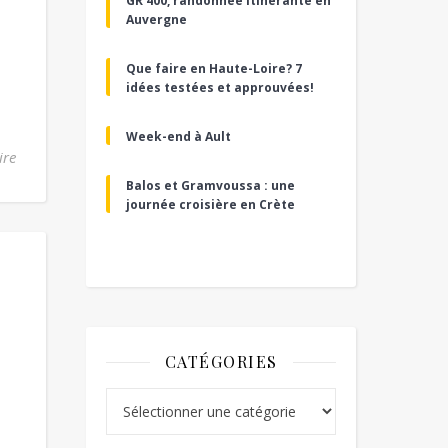
GR 400, randonnée itinérante en
Auvergne
Que faire en Haute-Loire? 7
idées testées et approuvées!
Week-end à Ault
ire
Balos et Gramvoussa : une
journée croisière en Crète
CATÉGORIES
Catégories