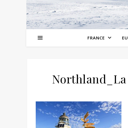
FRANCE
EU
Northland_La 