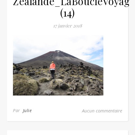
Zealande_LaBoucleVoyag
(14)
17 janvier 2018
Par
Julie
Aucun commentaire