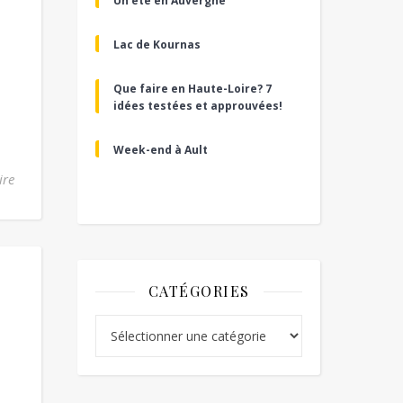
Un été en Auvergne
Lac de Kournas
Que faire en Haute-Loire? 7
idées testées et approuvées!
Week-end à Ault
ire
CATÉGORIES
Catégories