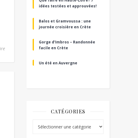
Que faire en Haute-Loire? 7
idées testées et approuvées!
Balos et Gramvoussa : une
journée croisière en Crète
Gorge d’Imbros – Randonnée
ire
facile en Crète
Un été en Auvergne
CATÉGORIES
Catégories