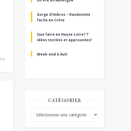
Un été en Auvergne
Gorge d’Imbros – Randonnée
facile en Crète
Que faire en Haute-Loire? 7
idées testées et approuvées!
Week-end à Ault
ire
CATÉGORIES
Catégories