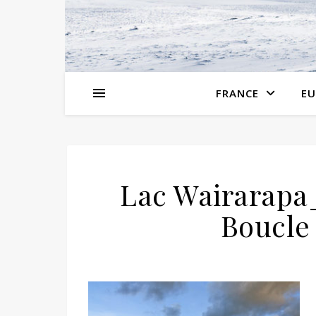
FRANCE
EU
Lac Wairarapa
Boucle