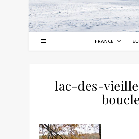
FRANCE
EU
lac-des-vieil
boucl