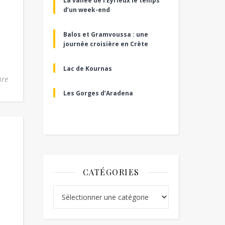
La vallée de l’Eyrieux le temps
d’un week-end
Balos et Gramvoussa : une
journée croisière en Crète
Lac de Kournas
ire
Les Gorges d’Aradena
CATÉGORIES
Catégories