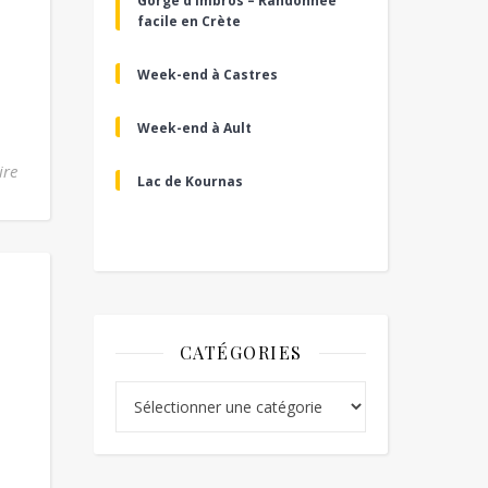
Gorge d’Imbros – Randonnée
facile en Crète
Week-end à Castres
Week-end à Ault
ire
Lac de Kournas
CATÉGORIES
Catégories