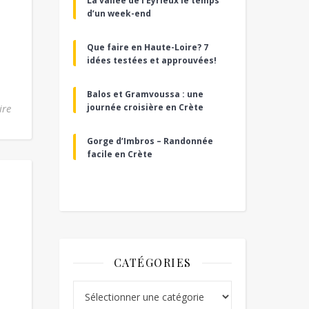
La vallée de l’Eyrieux le temps
d’un week-end
Que faire en Haute-Loire? 7
idées testées et approuvées!
Balos et Gramvoussa : une
ire
journée croisière en Crète
Gorge d’Imbros – Randonnée
facile en Crète
CATÉGORIES
Catégories