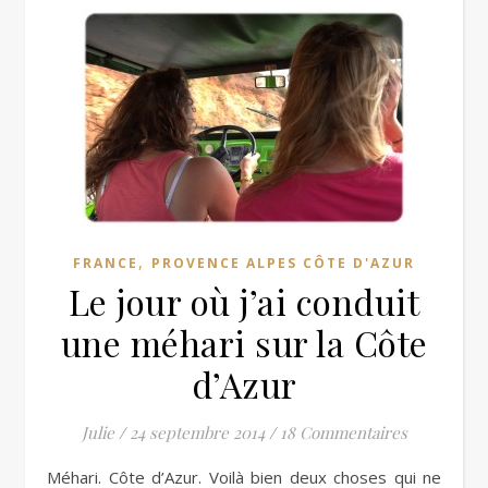
,
FRANCE
PROVENCE ALPES CÔTE D'AZUR
Le jour où j’ai conduit
une méhari sur la Côte
d’Azur
Julie
/
24 septembre 2014
/
18 Commentaires
Méhari. Côte d’Azur. Voilà bien deux choses qui ne