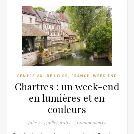
,
,
CENTRE VAL DE LOIRE
FRANCE
WEEK-END
Chartres : un week-end
en lumières et en
couleurs
Julie
/
25 juillet 2016
/
15 Commentaires