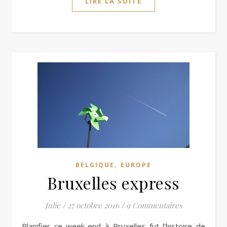
LIRE LA SUITE
,
BELGIQUE
EUROPE
Bruxelles express
Julie
/
27 octobre 2016
/
9 Commentaires
Planifier ce week-end à Bruxelles fut l’histoire de