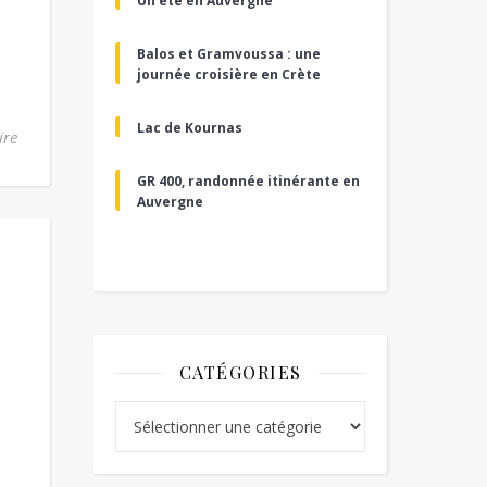
Un été en Auvergne
Balos et Gramvoussa : une
journée croisière en Crète
Lac de Kournas
ire
GR 400, randonnée itinérante en
Auvergne
CATÉGORIES
Catégories