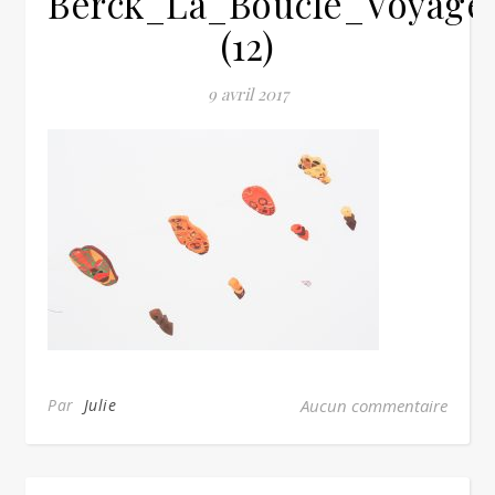
Berck_La_Boucle_Voyage
(12)
9 avril 2017
Par
Julie
Aucun commentaire