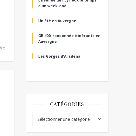
La vallée de l’Eyrieux le temps
d’un week-end
Un été en Auvergne
GR 400, randonnée itinérante en
Auvergne
ire
Les Gorges d’Aradena
CATÉGORIES
Catégories